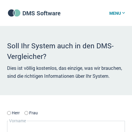
DMS Software
MENU
DMS Software
Soll Ihr System auch in den DMS-
Vergleicher?
DMS Wissenszentrum
Dies ist völlig kostenlos, das einzige, was wir brauchen,
sind die richtigen Informationen über Ihr System.
DMS News
Was ist DMS?
Offene Stellen bei CRM-Lieferanten
Herr
Frau
Über uns
Vorname
DSGVO/GDPR