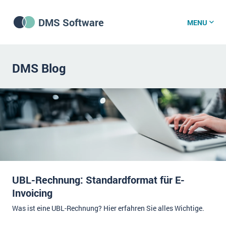
DMS Software
MENU
DMS Software
DMS Blog
DMS Wissenszentrum
DMS News
Was ist DMS?
UBL-Rechnung: Standardformat für E-
Offene Stellen bei CRM-Lieferanten
Invoicing
Über uns
Was ist eine UBL-Rechnung? Hier erfahren Sie alles Wichtige.
DSGVO/GDPR