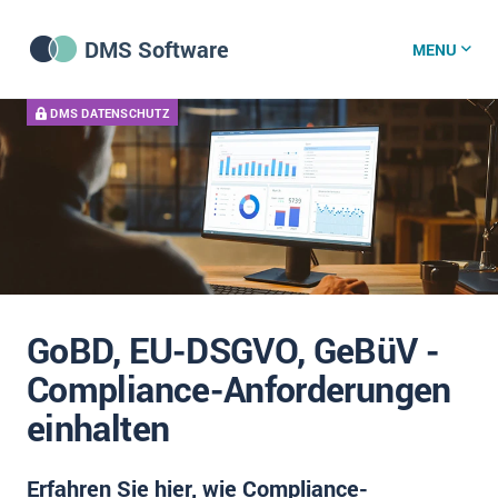
DMS Software
MENU
DMS DATENSCHUTZ
DMS Software
DMS Wissenszentrum
DMS News
GoBD, EU-DSGVO, GeBüV -
Was ist DMS?
Compliance-Anforderungen
Offene Stellen bei CRM-Lieferanten
einhalten
Über uns
Erfahren Sie hier, wie Compliance-
DSGVO/GDPR