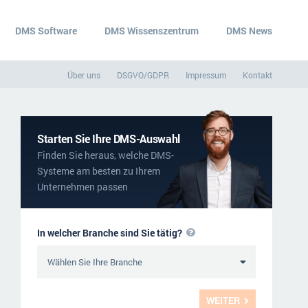
DMS Software
DMS Wissenszentrum
DMS News
Über uns
DSGVO/GDPR
Impressum
Kontakt
Starten Sie Ihre DMS-Auswahl
Finden Sie heraus, welche DMS-
Systeme am besten zu Ihrem
Unternehmen passen
In welcher Branche sind Sie tätig?
WEITER