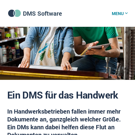
DMS Software
MENU
DMS Software
DMS Wissenszentrum
DMS News
Ein DMS für das Handwerk
Was ist DMS?
In Handwerksbetrieben fallen immer mehr
Offene Stellen bei CRM-Lieferanten
Dokumente an, ganzgleich welcher Größe.
Über uns
Ein DMs kann dabei helfen diese Flut an
DSGVO/GDPR
Dokumenten zu verwalten.