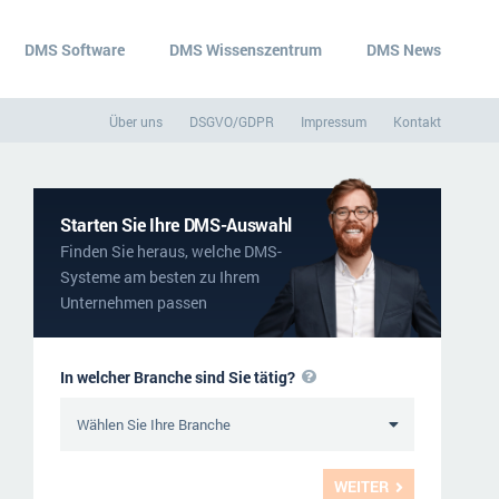
DMS Software
DMS Wissenszentrum
DMS News
Über uns
DSGVO/GDPR
Impressum
Kontakt
Starten Sie Ihre DMS-Auswahl
Finden Sie heraus, welche DMS-
Systeme am besten zu Ihrem
Unternehmen passen
In welcher Branche sind Sie tätig?
WEITER