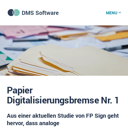
DMS Software
MENU
DMS Software
DMS Wissenszentrum
DMS News
Papier
Was ist DMS?
Digitalisierungsbremse Nr. 1
Offene Stellen bei CRM-Lieferanten
Aus einer aktuellen Studie von FP Sign geht
Über uns
hervor, dass analoge
DSGVO/GDPR