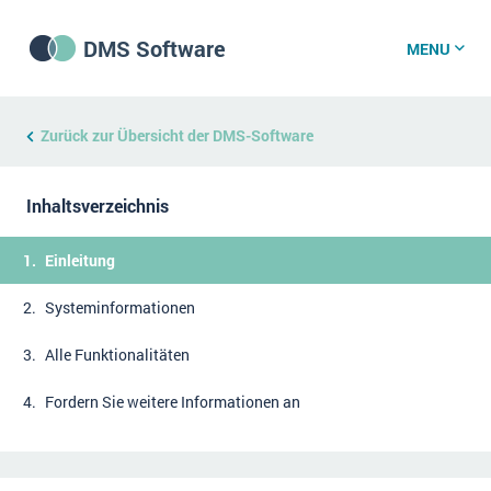
DMS Software
MENU
DMS Software
Zurück zur Übersicht der DMS-Software
Inhaltsverzeichnis
DMS Wissenszentrum
Einleitung
DMS News
Systeminformationen
Alle Funktionalitäten
Was ist DMS?
Offene Stellen bei CRM-Lieferanten
Fordern Sie weitere Informationen an
Über uns
DSGVO/GDPR