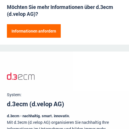
Möchten Sie mehr Informationen über d.3ecm
Impressum
(d.velop AG)?
Kontakt
Herr
Frau
Informationen anfordern
Vorname
Name der Firma
Nachname
Straße
Hausnummer
Position
Postleitzahl
Ort
E-Mail Adresse
Mitarbeiter
System:
Telefonnummer
d.3ecm (d.velop AG)
d.3ecm - nachhaltig. smart. innovativ.
Anmerkungen (fakultativ)
Mit d.3ecm (d.velop AG) organisieren Sie nachhaltig Ihre
Informationen im Unternehmen und bilden immer mehr