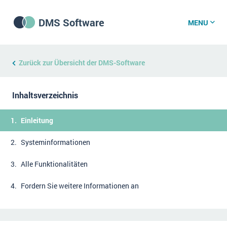
DMS Software
MENU
DMS Software
Zurück zur Übersicht der DMS-Software
Inhaltsverzeichnis
DMS Wissenszentrum
Einleitung
DMS News
Systeminformationen
Alle Funktionalitäten
Was ist DMS?
Offene Stellen bei CRM-Lieferanten
Fordern Sie weitere Informationen an
Über uns
DSGVO/GDPR