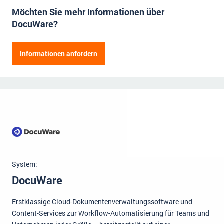
Möchten Sie mehr Informationen über
Impressum
DocuWare?
Kontakt
Herr
Frau
Informationen anfordern
Vorname
Name der Firma
Nachname
Straße
Hausnummer
Position
Postleitzahl
Ort
E-Mail Adresse
Mitarbeiter
System:
Telefonnummer
DocuWare
Anmerkungen (fakultativ)
Erstklassige Cloud-Dokumentenverwaltungssoftware und
Content-Services zur Workflow-Automatisierung für Teams und