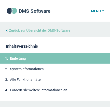
DMS Software
MENU
DMS Software
Zurück zur Übersicht der DMS-Software
Inhaltsverzeichnis
DMS Wissenszentrum
Einleitung
DMS News
Systeminformationen
Alle Funktionalitäten
Was ist DMS?
Offene Stellen bei CRM-Lieferanten
Fordern Sie weitere Informationen an
Über uns
DSGVO/GDPR