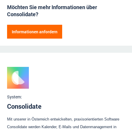
Möchten Sie mehr Informationen über
Impressum
Consolidate?
Kontakt
Herr
Frau
Informationen anfordern
Vorname
Name der Firma
Nachname
Straße
Hausnummer
Position
Postleitzahl
Ort
E-Mail Adresse
Mitarbeiter
System:
Telefonnummer
Consolidate
Anmerkungen (fakultativ)
Mit unserer in Österreich entwickelten, praxisorientierten Software
Consolidate werden Kalender, E-Mails und Datenmanagement in