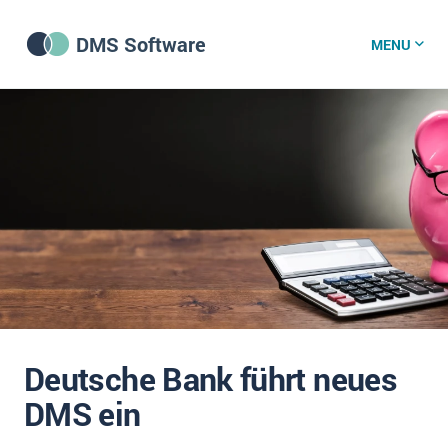
DMS Software
MENU
DMS Software
DMS Wissenszentrum
DMS News
Was ist DMS?
Offene Stellen bei CRM-Lieferanten
Deutsche Bank führt neues
Über uns
DMS ein
DSGVO/GDPR