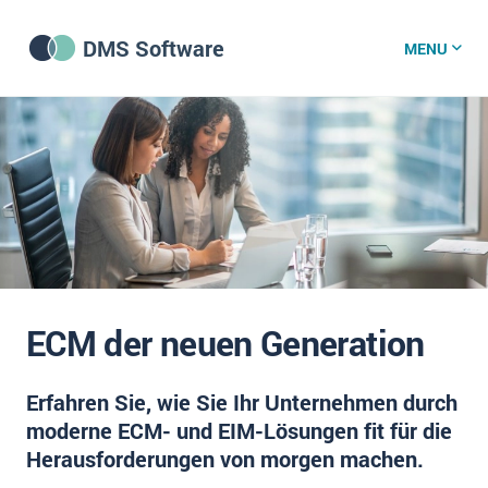
DMS Software
MENU
DMS Software
DMS Wissenszentrum
DMS News
ECM der neuen Generation
Was ist DMS?
Erfahren Sie, wie Sie Ihr Unternehmen durch
Offene Stellen bei CRM-Lieferanten
moderne ECM- und EIM-Lösungen fit für die
Über uns
Herausforderungen von morgen machen.
DSGVO/GDPR