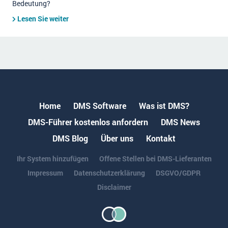
Bedeutung?
Lesen Sie weiter
Home
DMS Software
Was ist DMS?
DMS-Führer kostenlos anfordern
DMS News
DMS Blog
Über uns
Kontakt
Ihr System hinzufügen
Offene Stellen bei DMS-Lieferanten
Impressum
Datenschutzerklärung
DSGVO/GDPR
Disclaimer