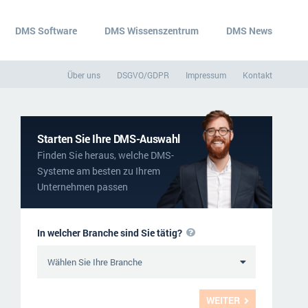
DMS Software
DMS Wissenszentrum
DMS News
Über uns
DSGVO/GDPR
Impressum
Kontakt
Starten Sie Ihre DMS-Auswahl
Finden Sie heraus, welche DMS-
Systeme am besten zu Ihrem
Unternehmen passen
In welcher Branche sind Sie tätig?
WEITER