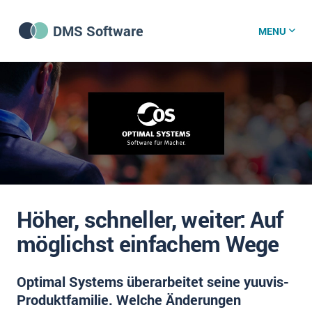
DMS Software
MENU
DMS Software
DMS Wissenszentrum
DMS News
Höher, schneller, weiter: Auf
Was ist DMS?
möglichst einfachem Wege
Offene Stellen bei CRM-Lieferanten
Optimal Systems überarbeitet seine yuuvis-
Über uns
Produktfamilie. Welche Änderungen
DSGVO/GDPR