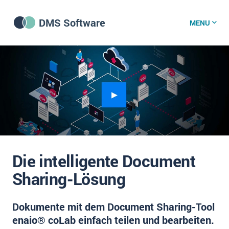
DMS Software
MENU
DMS Software
DMS Wissenszentrum
DMS News
Die intelligente Document
Was ist DMS?
Sharing-Lösung
Offene Stellen bei CRM-Lieferanten
Dokumente mit dem Document Sharing-Tool
Über uns
enaio® coLab einfach teilen und bearbeiten.
DSGVO/GDPR