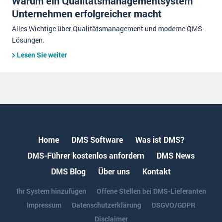
Warum ein Qualitätsmanagementsystem
Unternehmen erfolgreicher macht
Alles Wichtige über Qualitätsmanagement und moderne QMS-
Lösungen.
Lesen Sie weiter
Home
DMS Software
Was ist DMS?
DMS-Führer kostenlos anfordern
DMS News
DMS Blog
Über uns
Kontakt
Ihr System hinzufügen
Offene Stellen bei DMS-Lieferanten
Impressum
Datenschutzerklärung
DSGVO/GDPR
Disclaimer