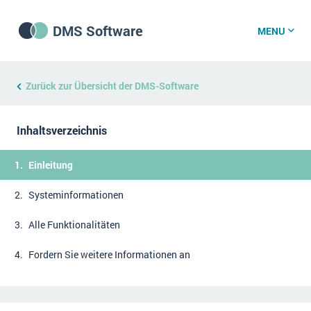
DMS Software
MENU
DMS Software
Zurück zur Übersicht der DMS-Software
Inhaltsverzeichnis
DMS Wissenszentrum
Einleitung
DMS News
Systeminformationen
Alle Funktionalitäten
Was ist DMS?
Offene Stellen bei CRM-Lieferanten
Fordern Sie weitere Informationen an
Über uns
DSGVO/GDPR