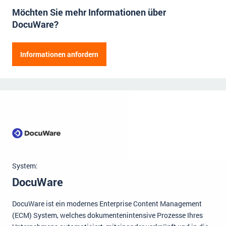
Möchten Sie mehr Informationen über
Impressum
DocuWare?
Kontakt
Herr
Frau
Informationen anfordern
Vorname
Name der Firma
Nachname
Straße
Hausnummer
Position
Postleitzahl
Ort
E-Mail Adresse
Mitarbeiter
System:
Telefonnummer
DocuWare
Anmerkungen (fakultativ)
DocuWare ist ein modernes Enterprise Content Management
(ECM) System, welches dokumentenintensive Prozesse Ihres