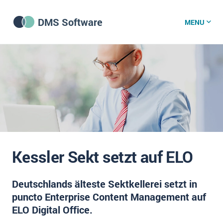
DMS Software
MENU
DMS Software
DMS Wissenszentrum
DMS News
Kessler Sekt setzt auf ELO
Was ist DMS?
Deutschlands älteste Sektkellerei setzt in
Offene Stellen bei CRM-Lieferanten
puncto Enterprise Content Management auf
Über uns
ELO Digital Office.
DSGVO/GDPR