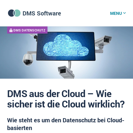
DMS Software
MENU
DMS DATENSCHUTZ
DMS Software
DMS Wissenszentrum
DMS News
DMS aus der Cloud – Wie
Was ist DMS?
sicher ist die Cloud wirklich?
Offene Stellen bei CRM-Lieferanten
Wie steht es um den Datenschutz bei Cloud-
Über uns
basierten
DSGVO/GDPR