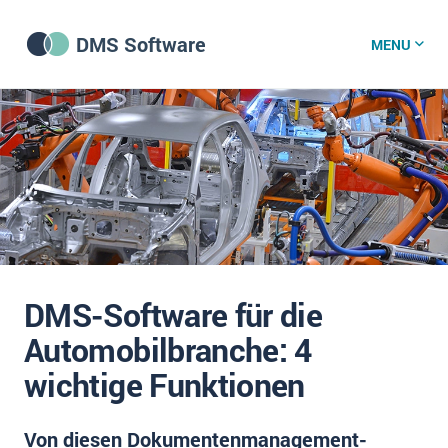
DMS Software
MENU
DMS Software
DMS Wissenszentrum
DMS News
DMS-Software für die
Was ist DMS?
Automobilbranche: 4
Offene Stellen bei CRM-Lieferanten
wichtige Funktionen
Über uns
Von diesen Dokumentenmanagement-
DSGVO/GDPR