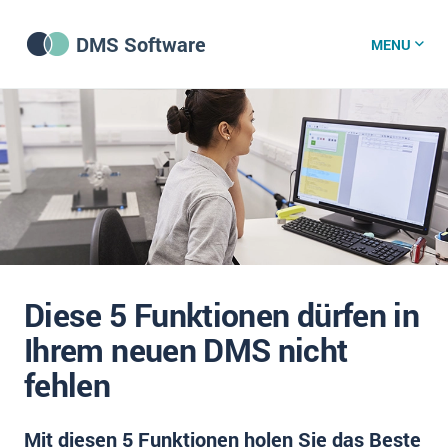
DMS Software
MENU
DMS Software
DMS Wissenszentrum
DMS News
Diese 5 Funktionen dürfen in
Was ist DMS?
Ihrem neuen DMS nicht
Offene Stellen bei CRM-Lieferanten
fehlen
Über uns
Mit diesen 5 Funktionen holen Sie das Beste
DSGVO/GDPR