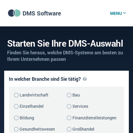
DMS Software
MENU
DMS Software
Starten Sie Ihre DMS-Auswahl
Finden Sie heraus, welche DMS-Systeme am besten zu
DMS Wissenszentrum
Ihrem Unternehmen passen
DMS News
In welcher Branche sind Sie tätig?
Landwirtschaft
Bau
Was ist DMS?
Einzelhandel
Services
Offene Stellen bei CRM-Lieferanten
Bildung
Finanzdienstleistungen
Über uns
Gesundheitswesen
Großhandel
DSGVO/GDPR