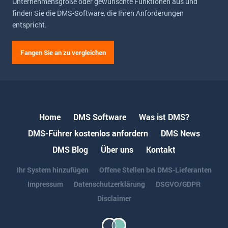
Unternehmensgröße oder gewünschte Funktionen aus und
finden Sie die DMS-Software, die Ihren Anforderungen
entspricht.
Fangen Sie an zu vergleichen
Home
DMS Software
Was ist DMS?
DMS-Führer kostenlos anfordern
DMS News
DMS Blog
Über uns
Kontakt
Ihr System hinzufügen
Offene Stellen bei DMS-Lieferanten
Impressum
Datenschutzerklärung
DSGVO/GDPR
Disclaimer